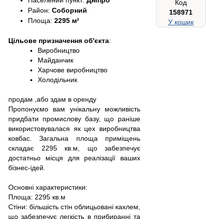
Код
Район:
Соборний
158971
Площа:
2295 м²
У кошик
Цільове призначення об'єкта
:
Виробництво
Майданчик
Харчове виробництво
Холодільник
продам ,або здам в оренду
Пропонуємо вам унікальну можливість
придбати промислову базу, що раніше
використовувалася як цех виробництва
ковбас. Загальна площа приміщень
складає 2295 кв.м, що забезпечує
достатньо місця для реалізації ваших
бізнес-ідей.
Основні характеристики:
Площа: 2295 кв.м
Стіни: більшість стін облицьовані кахлем,
що забезпечує легкість в прибиранні та